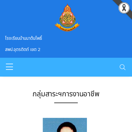
Skip to main content
โรงเรียนบ้านนาต้นโพธิ์
สพป.อุตรดิตถ์ เชต 2
กลุ่มสาระฯการงานอาชีพ