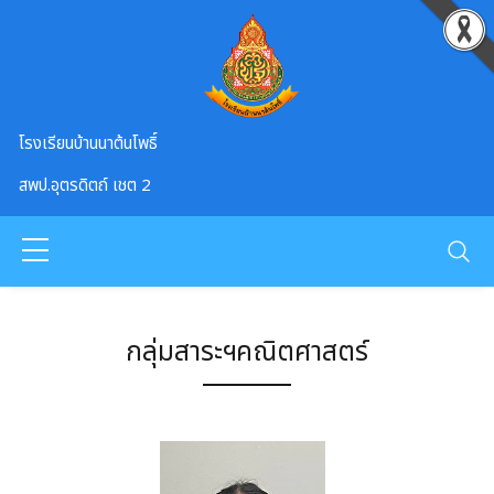
Skip to main content
โรงเรียนบ้านนาต้นโพธิ์
สพป.อุตรดิตถ์ เชต 2
กลุ่มสาระฯคณิตศาสตร์