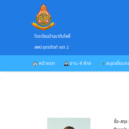
Skip to main content
โรงเรียนบ้านนาต้นโพธิ์
สพป.อุตรดิตถ์ เชต 2
หน้าแรก
งาน 4 ฝ่าย
สมุดเยี่ยมช
ชื่อ-สกุล 