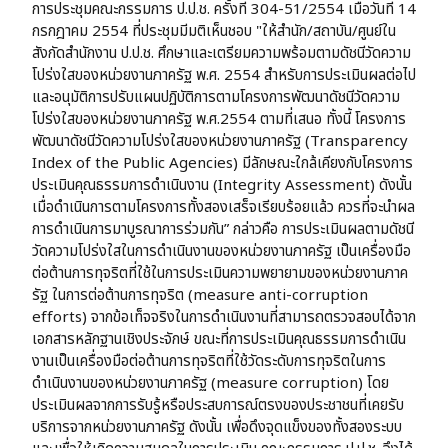
การประชุมคณะกรรมการ ป.ป.ช. ครั้งที่ 304-51/2554 เมื่อวันที่ 14
กรกฎาคม 2554 ที่ประชุมมีมติเห็นชอบ "ให้สำนัก/สถาบัน/ศูนย์ใน
สังกัดสำนักงาน ป.ป.ช. ศึกษาและเตรียมความพร้อมตามดัชนีวัดความ
โปร่งใสของหน่วยงานภาครัฐ พ.ศ. 2554 สำหรับการประเมินผลต่อไป
และอนุมัติการปรับแผนปฏิบัติการตามโครงการพัฒนาดัชนีวัดความ
โปร่งใสของหน่วยงานภาครัฐ พ.ศ.2554 ตามที่เสนอ ทั้งนี้ โครงการ
พัฒนาดัชนีวัดความโปร่งใสของหน่วยงานภาครัฐ (Transparency
Index of the Public Agencies) มีลักษณะใกล้เคียงกับโครงการ
ประเมินคุณธรรมการดำเนินงาน (Integrity Assessment) ดังนั้น
เมื่อดำเนินการตามโครงการทั้งสองเสร็จเรียบร้อยแล้ว ควรที่จะนำผล
การดำเนินการมาบูรณาการร่วมกัน” กล่าวคือ การประเมินผลตามดัชนี
วัดความโปร่งใสในการดำเนินงานของหน่วยงานภาครัฐ เป็นเครื่องมือ
ต่อต้านการทุจริตที่ใช้ในการประเมินความพยายามของหน่วยงานภาค
รัฐ ในการต่อต้านการทุจริต (measure anti-corruption
efforts) จากข้อเท็จจริงในการดำเนินงานที่สามารถตรวจสอบได้จาก
เอกสารหลักฐานเชิงประจักษ์ ขณะที่การประเมินคุณธรรมการดำเนิน
งานเป็นเครื่องมือต่อต้านการทุจริตที่ใช้วัดระดับการทุจริตในการ
ดำเนินงานของหน่วยงานภาครัฐ (measure corruption) โดย
ประเมินผลจากการรับรู้หรือประสบการณ์ตรงของประชาชนที่เคยรับ
บริการจากหน่วยงานภาครัฐ ดังนั้น เพื่อดึงจุดแข็งของทั้งสองระบบ