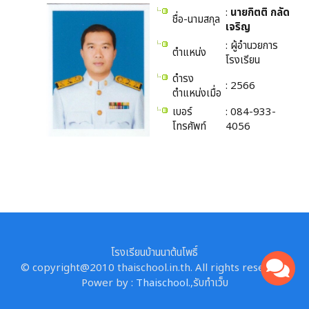
:
นายกิตติ กลัด
ชื่อ-นามสกุล
เจริญ
: ผู้อำนวยการ
ตำแหน่ง
โรงเรียน
ดำรง
: 2566
ตำแหน่งเมื่อ
เบอร์
: 084-933-
โทรศัพท์
4056
โรงเรียนบ้านนาต้นโพธิ์
© copyright@2010 thaischool.in.th. All rights reserved.
Power by :
Thaischool.
,
รับทำเว็บ