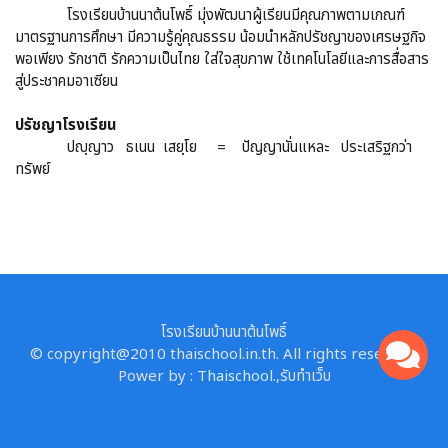
โรงเรียนบ้านนาต้นโพธิ์ มุ่งพัฒนาผู้เรียนมีคุณภาพตามเกณฑ์
มาตรฐานการศึกษา มีความรู้คู่คุณธรรม น้อมนำหลักปรัชญาของเศรษฐกิจ
พอเพียง รักชาติ รักความเป็นไทย ใส่ใจสุขภาพ ใช้เทคโนโลยีและการสื่อสาร
สู่ประชาคมอาเซียน
ปรัชญาโรงเรียน
ปญฺญาว ธเนน เสยฺโย = ปัญญานั่นแหละ ประเสริฐกว่า
ทรัพย์
โรงเรียนบ้านนาต้นโพธิ์
© copyright@2010 thaischool.in.th. All rights reserved.
Power by :
Thaischool.
,
รับทำเว็บ